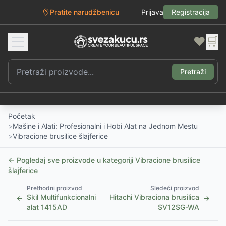
Pratite narudžbenicu
Prijava
Registracija
❤️
🛒
Pretraži
Početak
>
Mašine i Alati: Profesionalni i Hobi Alat na Jednom Mestu
>
Vibracione brusilice šlajferice
← Pogledaj sve proizvode u kategoriji
Vibracione brusilice
šlajferice
Prethodni proizvod
Sledeći proizvod
Skil Multifunkcionalni
Hitachi Vibraciona brusilica
←
→
alat 1415AD
SV12SG-WA