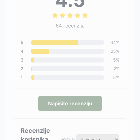
4.5
64
recenzija
5
64
%
4
25
%
3
5
%
2
2
%
1
5
%
Napišite recenziju
Recenzije
korisnika
Sortiraj: