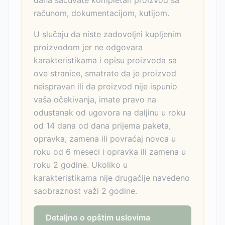
dana sačuvate kompletan proizvod sa
računom, dokumentacijom, kutijom.
U slučaju da niste zadovoljni kupljenim
proizvodom jer ne odgovara
karakteristikama i opisu proizvoda sa
ove stranice, smatrate da je proizvod
neispravan ili da proizvod nije ispunio
vaša očekivanja, imate pravo na
odustanak od ugovora na daljinu u roku
od 14 dana od dana prijema paketa,
opravka, zamena ili povraćaj novca u
roku od 6 meseci i opravka ili zamena u
roku 2 godine. Ukoliko u
karakteristikama nije drugačije navedeno
saobraznost važi 2 godine.
Detaljno o opštim uslovima