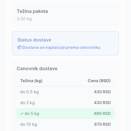
Težina paketa
3.50
kg
Status dostave
📦 Dostava se naplaćuje prema cenovniku
Cenovnik dostave
Težina (kg)
Cena (RSD)
do
0.5
kg
430
RSD
do
2
kg
430
RSD
✓
do
5
kg
490
RSD
do
10
kg
670
RSD