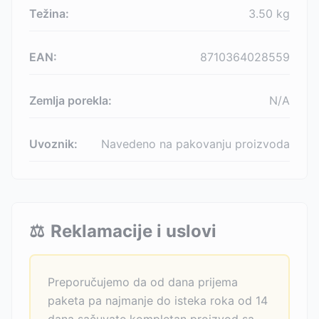
Težina:
3.50
kg
EAN:
8710364028559
Zemlja porekla:
N/A
Uvoznik:
Navedeno na pakovanju proizvoda
⚖️
Reklamacije i uslovi
Preporučujemo da od dana prijema
paketa pa najmanje do isteka roka od 14