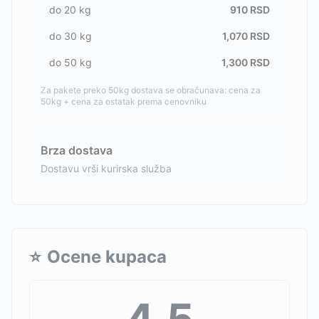
do
20
kg
910
RSD
do
30
kg
1,070
RSD
do
50
kg
1,300
RSD
Za pakete preko 50kg dostava se obračunava: cena za
50kg + cena za ostatak prema cenovniku
Brza dostava
Dostavu vrši kurirska služba
⭐
Ocene kupaca