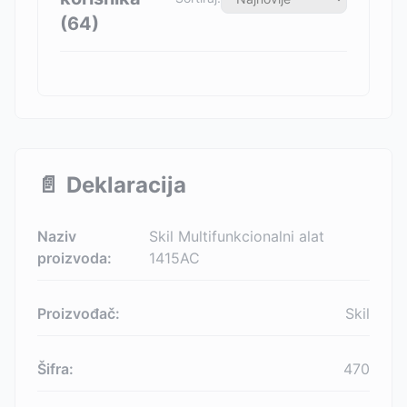
(
64
)
📄
Deklaracija
Naziv
Skil Multifunkcionalni alat
proizvoda:
1415AC
Proizvođač:
Skil
Šifra:
470