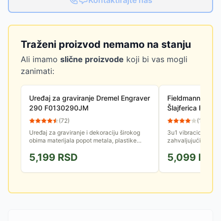
Kontaktirajte nas
Traženi proizvod nemamo na stanju
Ali imamo
slične proizvode
koji bi vas mogli
zanimati:
Uređaj za graviranje Dremel Engraver
Fieldmann Vibrac
290 F0130290JM
Šlajferica FDB 
(
72
)
(
12
)
Uređaj za graviranje i dekoraciju širokog
3u1 vibraciona brus
obima materijala popot metala, plastike
zahvaljujući izmen
stakla, keramike, drveta, kože.
možete koristiti raz
5,199
RSD
5,099
RSD
papira za različite