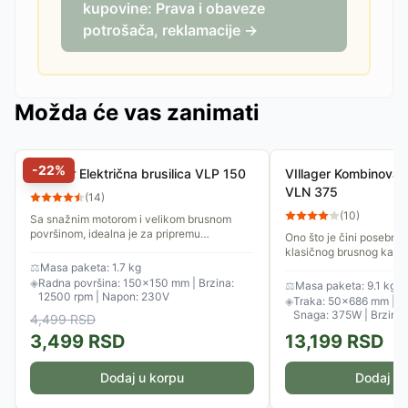
kupovine: Prava i obaveze
potrošača, reklamacije →
Možda će vas zanimati
-
22
%
VIllager Električna brusilica VLP 150
VIllager Kombinovana
VLN 375
(
14
)
(
10
)
Sa snažnim motorom i velikom brusnom
površinom, idealna je za pripremu
Ono što je čini posebno
nameštaja, vrata i drugih velikih površina za
klasičnog brusnog kamen
farbanje ili lakiranje,...
Ima ugrađenu LED lampu
⚖
Masa paketa: 1.7 kg
vratu i uveličavajuće sta
◈
Radna površina: 150×150 mm | Brzina:
⚖
Masa paketa: 9.1 kg
12500 rpm | Napon: 230V
◈
Traka: 50×686 mm | Di
Snaga: 375W | Brzina:
4,499
RSD
3,499
RSD
13,199
RSD
Dodaj u korpu
Dodaj u 