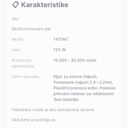
📋
Karakteristike
Skil
Multifunkcionalni alat
Model
1415AC
Ulaz
125 W
Brzina bez
15.000 - 35.000 o/min
opterećenja
Obim isporuke
Ključ za stezne čeljusti,
Prstenaste čeljusti 2,4 i 3,2mm,
Plastični prenosni kofer, Podesivi
prihvatni oslonac sa reflektorom
(bez baterija)
Fleksibilno vratilo je deo standardne opreme
Uključeno je postolje za