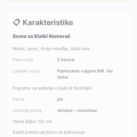
📋
Karakteristike
Seme za Slatki Komorač
Morač, janez, divlja mirođija, slatki anis
Pakovanje
2 kesice
Latinski naziv
Foeniculum vulgare Mill. Var.
dulce
Pogodno za sađenje u bašti ili žardinjeri
Setva
jun
Ubiranje ploda
oktobar - novembar
Visina biljke 150 cm
Saditi prema uputstvu sa pakovanja