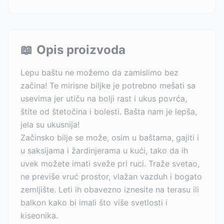
📖
Opis proizvoda
Lepu baštu ne možemo da zamislimo bez
začina! Te mirisne biljke je potrebno mešati sa
usevima jer utiču na bolji rast i ukus povrća,
štite od štetočina i bolesti. Bašta nam je lepša,
jela su ukusnija!
Začinsko bilje se može, osim u baštama, gajiti i
u saksijama i žardinjerama u kući, tako da ih
uvek možete imati sveže pri ruci. Traže svetao,
ne previše vruć prostor, vlažan vazduh i bogato
zemljište. Leti ih obavezno iznesite na terasu ili
balkon kako bi imali što više svetlosti i
kiseonika.