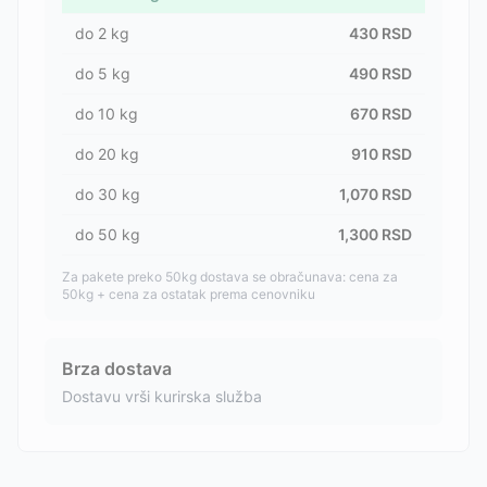
do
2
kg
430
RSD
do
5
kg
490
RSD
do
10
kg
670
RSD
do
20
kg
910
RSD
do
30
kg
1,070
RSD
do
50
kg
1,300
RSD
Za pakete preko 50kg dostava se obračunava: cena za
50kg + cena za ostatak prema cenovniku
Brza dostava
Dostavu vrši kurirska služba