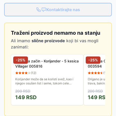
Kontaktirajte nas
Traženi proizvod nemamo na stanju
Ali imamo
slične proizvode
koji bi vas mogli
zanimati:
-
25
%
-
25
%
Seme za začin - Korijander - 5 kesica
Seme za Origano
Villager 005816
003594
(
12
)
(
12
)
Korijander može da se koristi svež, kao i
Origano je u narodu
njegov osušen list i seme, tokom cele
trava, bakina trava,
godine. Izuzetno je cenjen začin koji se
Origano je važna ku
200
RSD
200
RSD
dodaje mnogim jelima....
antičkih vremena or
149
RSD
149
RSD