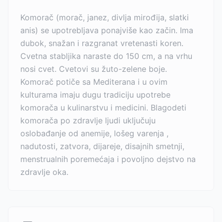
Komorač (morač, janez, divlja mirođija, slatki
anis) se upotrebljava ponajviše kao začin. Ima
dubok, snažan i razgranat vretenasti koren.
Cvetna stabljika naraste do 150 cm, a na vrhu
nosi cvet. Cvetovi su žuto-zelene boje.
Komorač potiče sa Mediterana i u ovim
kulturama imaju dugu tradiciju upotrebe
komorača u kulinarstvu i medicini. Blagodeti
komorača po zdravlje ljudi uključuju
oslobađanje od anemije, lošeg varenja ,
nadutosti, zatvora, dijareje, disajnih smetnji,
menstrualnih poremećaja i povoljno dejstvo na
zdravlje oka.