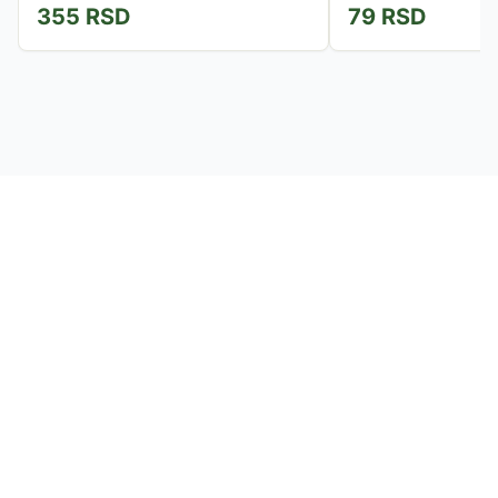
355
RSD
79
RSD
problema sistema za varenje. Od...