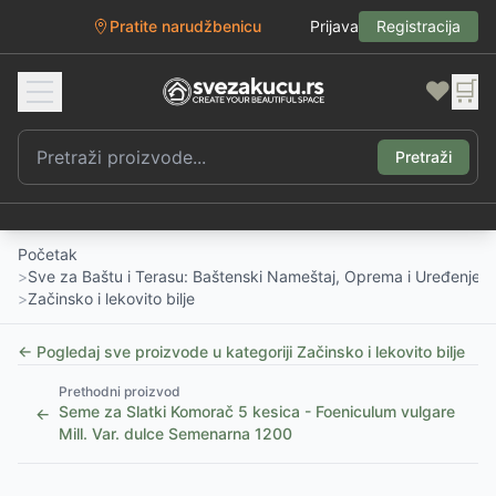
Pratite narudžbenicu
Prijava
Registracija
❤️
🛒
Pretraži
Početak
>
Sve za Baštu i Terasu: Baštenski Nameštaj, Oprema i Uređenje D
>
Začinsko i lekovito bilje
← Pogledaj sve proizvode u kategoriji
Začinsko i lekovito bilje
Prethodni proizvod
Seme za Slatki Komorač 5 kesica - Foeniculum vulgare
←
Mill. Var. dulce Semenarna 1200