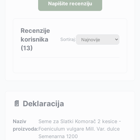
Napišite recenziju
Recenzije
korisnika
Sortiraj:
(
13
)
📄
Deklaracija
Naziv
Seme za Slatki Komorač 2 kesice -
proizvoda:
Foeniculum vulgare Mill. Var. dulce
Semenarna 1200