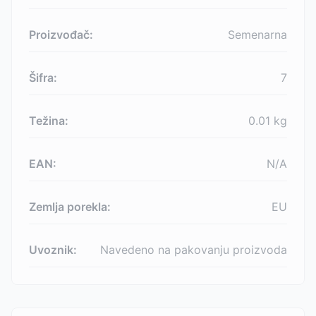
Proizvođač:
Semenarna
Šifra:
7
Težina:
0.01
kg
EAN:
N/A
Zemlja porekla:
EU
Uvoznik:
Navedeno na pakovanju proizvoda