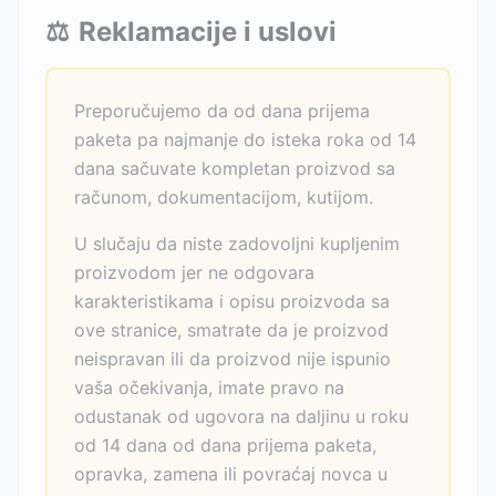
⚖️
Reklamacije i uslovi
Preporučujemo da od dana prijema
paketa pa najmanje do isteka roka od 14
dana sačuvate kompletan proizvod sa
računom, dokumentacijom, kutijom.
U slučaju da niste zadovoljni kupljenim
proizvodom jer ne odgovara
karakteristikama i opisu proizvoda sa
ove stranice, smatrate da je proizvod
neispravan ili da proizvod nije ispunio
vaša očekivanja, imate pravo na
odustanak od ugovora na daljinu u roku
od 14 dana od dana prijema paketa,
opravka, zamena ili povraćaj novca u