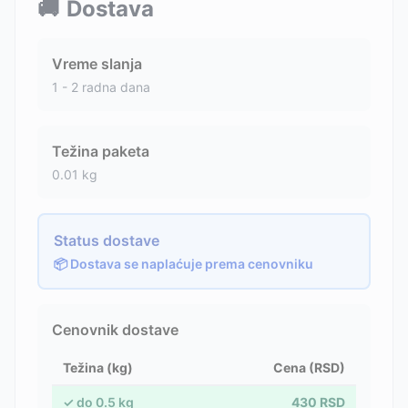
🚚
Dostava
Vreme slanja
1 - 2 radna dana
Težina paketa
0.01
kg
Status dostave
📦 Dostava se naplaćuje prema cenovniku
Cenovnik dostave
Težina (kg)
Cena (RSD)
✓
do
0.5
kg
430
RSD