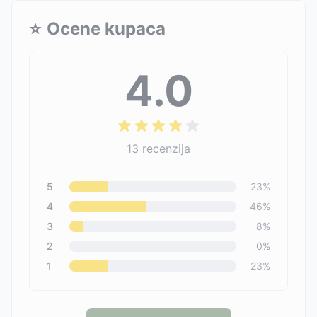
⭐
Ocene kupaca
4.0
13
recenzija
5
23
%
4
46
%
3
8
%
2
0
%
1
23
%