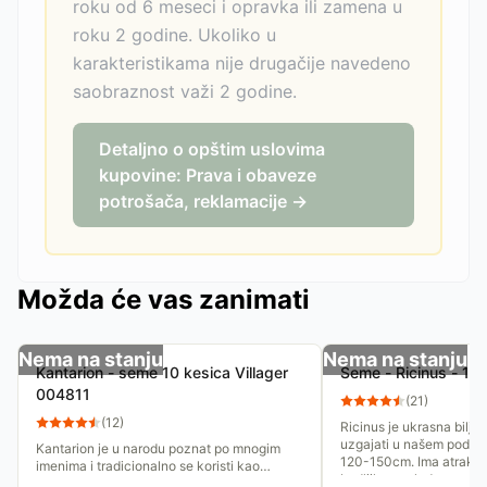
roku od 6 meseci i opravka ili zamena u
roku 2 godine. Ukoliko u
karakteristikama nije drugačije navedeno
saobraznost važi 2 godine.
Detaljno o opštim uslovima
kupovine: Prava i obaveze
potrošača, reklamacije →
Možda će vas zanimati
Nema na stanju
Nema na stanju
Kantarion - seme 10 kesica Villager
Seme - Ricinus - 10
004811
(
21
)
(
12
)
Ricinus je ukrasna biljk
uzgajati u našem podnebl
Kantarion je u narodu poznat po mnogim
120-150cm. Ima atraktivn
imenima i tradicionalno se koristi kao
bodljikave plodove,...
antiseptik. Delotvoran je i kod brojnih