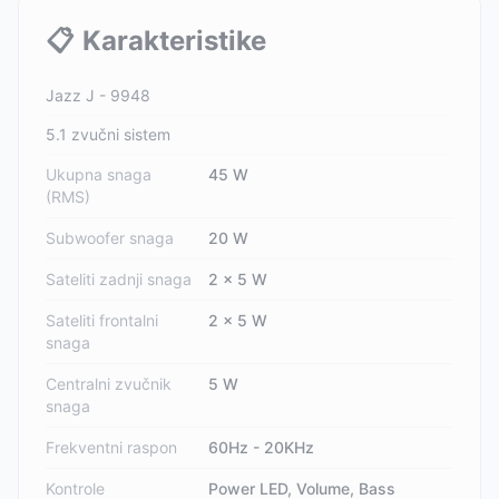
📋
Karakteristike
Jazz J - 9948
5.1 zvučni sistem
Ukupna snaga
45 W
(RMS)
Subwoofer snaga
20 W
Sateliti zadnji snaga
2 x 5 W
Sateliti frontalni
2 x 5 W
snaga
Centralni zvučnik
5 W
snaga
Frekventni raspon
60Hz - 20KHz
Kontrole
Power LED, Volume, Bass