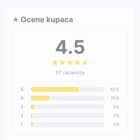
⭐
Ocene kupaca
4.5
97
recenzija
5
65
%
4
25
%
3
5
%
2
2
%
1
3
%