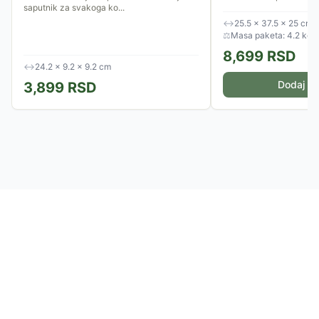
saputnik za svakoga ko...
mikrofon...
↔
25.5 × 37.5 × 25 cm
⚖
Masa paketa: 4.2 kg
8,699
RSD
↔
24.2 × 9.2 × 9.2 cm
Dodaj u 
3,899
RSD