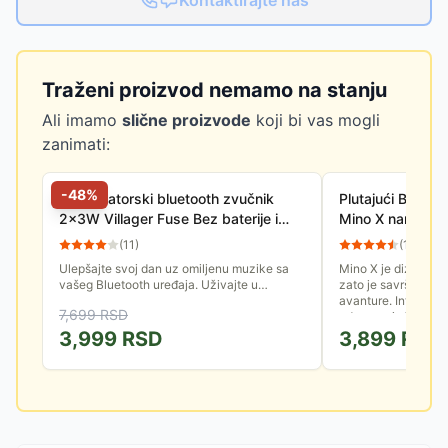
Kontaktirajte nas
Traženi proizvod nemamo na stanju
Ali imamo
slične proizvode
koji bi vas mogli
zanimati:
-
48
%
Akumulatorski bluetooth zvučnik
Plutajući Blueto
2x3W Villager Fuse Bez baterije i
Mino X narandža
punjača
(
11
)
(
15
)
Ulepšajte svoj dan uz omiljenu muzike sa
Mino X je dizajnira
vašeg Bluetooth uređaja. Uživajte u
zato je savršen au
bogatom zvuku iz dva 3W zvučnika.
avanture. Integrisa
7,699
RSD
Baterija i punjač se ne isporučuju uz...
odgovarajućim i za 
3,999
RSD
3,899
RSD