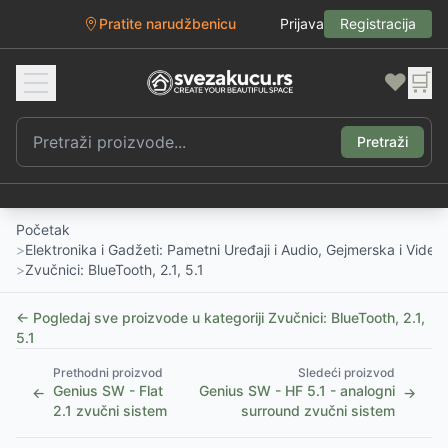
Pratite narudžbenicu
Prijava
Registracija
❤️
🛒
Pretraži
Početak
>
Elektronika i Gadžeti: Pametni Uređaji i Audio, Gejmerska i Vide
>
Zvučnici: BlueTooth, 2.1, 5.1
← Pogledaj sve proizvode u kategoriji
Zvučnici: BlueTooth, 2.1,
5.1
Prethodni proizvod
Sledeći proizvod
Genius SW - Flat
Genius SW - HF 5.1 - analogni
←
→
2.1 zvučni sistem
surround zvučni sistem