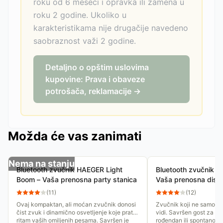
roku od 6 meseci i opravka ili zamena u
roku 2 godine. Ukoliko u
karakteristikama nije drugačije navedeno
saobraznost važi 2 godine.
Detaljno o opštim uslovima
kupovine: Prava i obaveze
potrošača, reklamacije →
Možda će vas zanimati
Nema na stanju
Bluetooth zvučnik HAEGER Light
Bluetooth zvučnik 
Boom – Vaša prenosna party stanica
Vaša prenosna disk
(
11
)
(
12
)
Ovaj kompaktan, ali moćan zvučnik donosi
Zvučnik koji ne samo da 
čist zvuk i dinamično osvetljenje koje prati
vidi. Savršen gost za sva
ritam vaših omiljenih pesama. Savršen je
rođendan ili spontano ok