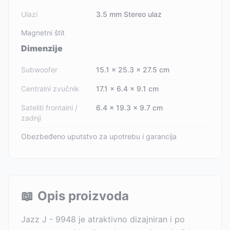
Ulazi
3.5 mm Stereo ulaz
Magnetni štit
Dimenzije
Subwoofer
15.1 x 25.3 x 27.5 cm
Centralni zvučnik
17.1 x 6.4 x 9.1 cm
Sateliti frontalni /
6.4 x 19.3 x 9.7 cm
zadnji
Obezbeđeno uputstvo za upotrebu i garancija
📖
Opis proizvoda
Jazz J - 9948 je atraktivno dizajniran i po