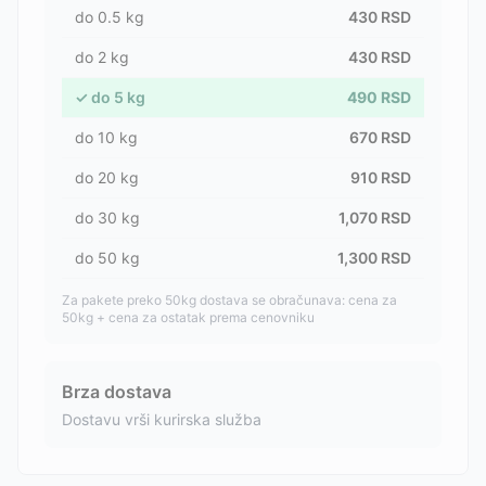
do
0.5
kg
430
RSD
do
2
kg
430
RSD
✓
do
5
kg
490
RSD
do
10
kg
670
RSD
do
20
kg
910
RSD
do
30
kg
1,070
RSD
do
50
kg
1,300
RSD
Za pakete preko 50kg dostava se obračunava: cena za
50kg + cena za ostatak prema cenovniku
Brza dostava
Dostavu vrši kurirska služba