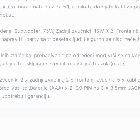
kartica mora imati izlaz za 5.1, u paketu dobijate kabl za
efekat.
đena: Subwoofer: 75W, Zadnji zvučnici: 15W X 2, Frontalni:
viti i party sa tridesetak ljudi i sigurno se niko neće ža
dinih zvučnika, prebacivanje na određeni mod vrši se na k
ključiti i isključiti sistem ili mu isključiti zvuk (mute).
učnik, 2 x zadnji zvučnik, 2 x frontalni zvučnik, 5 x kabl z
i ispred Vas itd.,Baterija (AAA) x 2, G9 PIN na 3 x 3.5mm 
 upotrebu i garanciju.