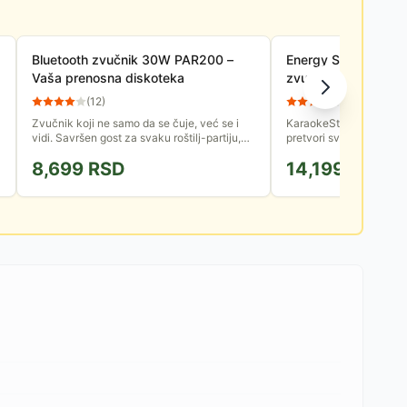
Bluetooth zvučnik 30W PAR200 –
Energy Sistem Kara
Vaša prenosna diskoteka
zvučnik sa mikrofo
M45933
(
12
)
(
12
)
Zvučnik koji ne samo da se čuje, već se i
KaraokeStar je zvučnik k
vidi. Savršen gost za svaku roštilj-partiju,
pretvori svaki prostor u
rođendan ili spontano okupljanje. Da li ćete
studio. Ovaj zvučnik nu
8,699
RSD
14,199
RSD
mikrofon...
načina povezivanja...