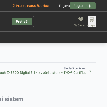
Pratite narudžbenicu
Prijava
Registracija
❤️
🛒
Pretraži
Sačuvano
Korpa
g
Sledeći proizvod
→
ech Z-5500 Digital 5.1 - zvučni sistem - THX® Certified
ni sistem