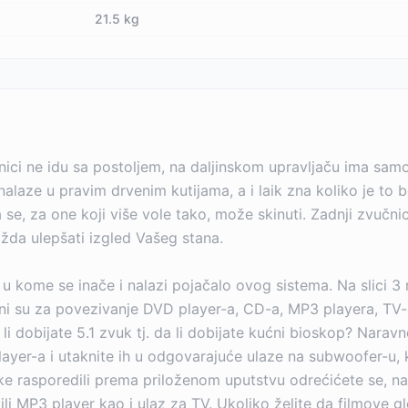
21.5 kg
ici ne idu sa postoljem, na daljinskom upravljaču ima samo 
nalaze u pravim drvenim kutijama, a i laik zna koliko je to bo
ja se, za one koji više vole tako, može skinuti. Zadnji zvu
možda ulepšati izgled Vašeg stana.
u kome se inače i nalazi pojačalo ovog sistema. Na slici 3
i su za povezivanje DVD player-a, CD-a, MP3 playera, TV-a
 li dobijate 5.1 zvuk tj. da li dobijate kućni bioskop? Nar
layer-a i utaknite ih u odgovarajuće ulaze na subwoofer-u,
ike rasporedili prema priloženom uputstvu odrećićete se, na 
D ili MP3 player kao i ulaz za TV. Ukoliko želite da filmov