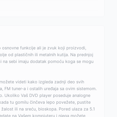
osnovne funkcije ali je zvuk koji proizvodi,
lje od plastičnih ili metalnih kutija. Na prednjoj
čnici na sebi imaju dodatak pomoću koga se mogu
 možete videti kako izgleda zadnji deo svih
, FM tuner-a i ostalih uređaja sa ovim sistemom.
avno. Ukoliko Vaš DVD player poseduje analogne
 kada tu gomilu činčeva lepo povežete, pustite
žalost ili na sreću, bioskopa. Pored ulaza za 5.1
e gledate na Vašem kompjuteru i njega možete