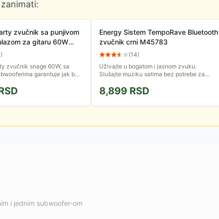
 zanimati:
arty zvučnik sa punjivom
Energy Sistem TempoRave Bluetooth
 ulazom za gitaru 60W
zvučnik crni M45783
16WH
0
)
(
14
)
ty zvučnik snage 60W, sa
Uživajte u bogatom i jasnom zvuku.
ubwooferima garantuje jak bas
Slušajte muziku satima bez potrebe za
e tonove. Bluetooth veza vam
punjenjem. Više načina povezivanja:
RSD
8,899
RSD
 puštate muziku...
Bluetooth, USB, microSD. Idealan za...
lnim i jednim subwoofer-om