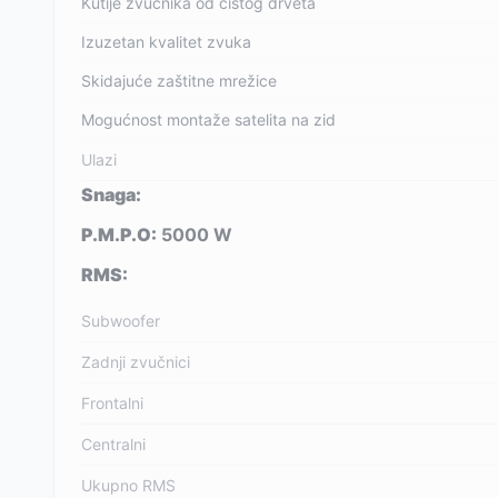
Kutije zvučnika od čistog drveta
Izuzetan kvalitet zvuka
Skidajuće zaštitne mrežice
Mogućnost montaže satelita na zid
Ulazi
Snaga:
P.M.P.O:
5000 W
RMS:
Subwoofer
Zadnji zvučnici
Frontalni
Centralni
Ukupno RMS