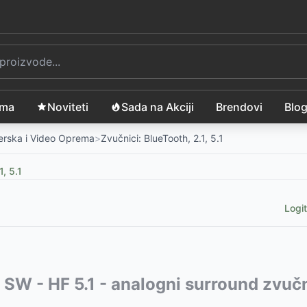
ama
Noviteti
Sada na Akciji
Brendovi
Blo
merska i Video Oprema
>
Zvučnici: BlueTooth, 2.1, 5.1
1, 5.1
Logit
sna party stanica
vode:
 SW - HF 5.1 - analogni surround zvuč
-
3899
RSD
koteka
Cabana 2
-
8699
-
12990
RSD
RSD