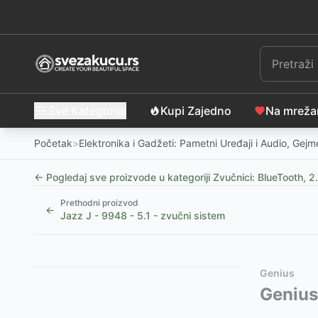
Sve Kategorije
Kupi Zajedno
Na mrež
Početak
>
Elektronika i Gadžeti: Pametni Uređaji i Audio, Gej
← Pogledaj sve proizvode u kategoriji
Zvučnici: BlueTooth, 2.
Prethodni proizvod
←
Jazz J - 9948 - 5.1 - zvučni sistem
Slični proizvodi
Alternative za rasprodati proizvod
Genius
Bluetooth zvučnik HAEGER Light Boom – Vaša preno
Ovaj proizvod nije dostupan, pogledajte slične proiz
Genius
Bluetooth zvučnik 30W PAR200 – Vaša prenosna dis
Karaoke BT Zvučnik 300 W sa 2 Mikrofona XP8802 