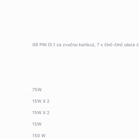
G9 PIN (5.1 za zvučnu karticu), 7 x činč-činč ulaza z
75W
15W X 2
15W X 2
15W
150 W