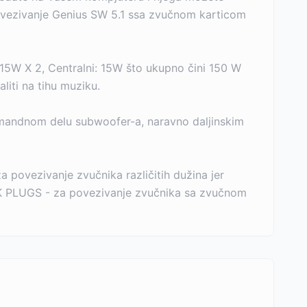
 povezivanje Genius SW 5.1 ssa zvučnom karticom
 15W X 2, Centralni: 15W što ukupno čini 150 W
liti na tihu muziku.
omandnom delu subwoofer-a, naravno daljinskim
a povezivanje zvučnika različitih dužina jer
JACK PLUGS - za povezivanje zvučnika sa zvučnom