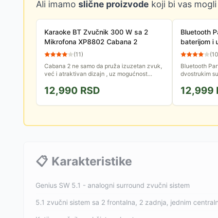
Ali imamo
slične proizvode
koji bi vas mogli
Karaoke BT Zvučnik 300 W sa 2
Bluetooth P
Mikrofona XP8802 Cabana 2
baterijom i
SAL PAR2
(
11
)
(
1
Cabana 2 ne samo da pruža izuzetan zvuk,
Bluetooth Par
već i atraktivan dizajn , uz mogućnost
dvostrukim s
postavljanja u vertikalni ili horizontalni
i čiste visok
12,990
RSD
12,999
položaj . Probudite svoju...
omogućava da
📋
Karakteristike
Genius SW 5.1 - analogni surround zvučni sistem
5.1 zvučni sistem sa 2 frontalna, 2 zadnja, jednim centra