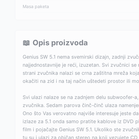
Masa paketa
📖
Opis proizvoda
Genius SW 5.1 nema svemirski dizajn, zadnji zvučn
najjednostavnije je reći, izuzetan. Svi zvučnici se 
strani zvučnika nalazi se crna zaštitna mreža ko
okačiti na zid i na taj način uštedeti prostor ili 
Svi ulazi nalaze se na zadnjem delu subwoofer-a, 
zvučnika. Sedam parova činč-činč ulaza namenjen
Ono što Vas verovatno najviše interesuje jeste da
izlaze za 5.1 onda samo pratite kablove iz DVD p
film i pojačajte Genius SW 5.1. Ukoliko ste zvučn
tu su i ulazi za običan stereo na koji vezujete C