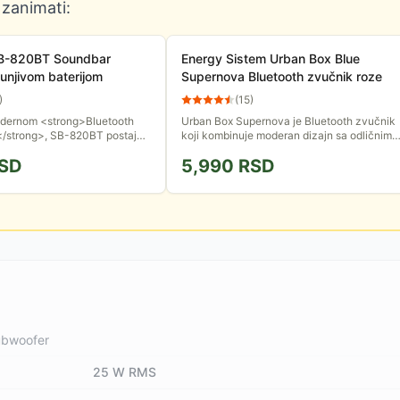
 zanimati:
SB-820BT Soundbar
Energy Sistem Urban Box Blue
unjivom baterijom
Supernova Bluetooth zvučnik roze
)
(
15
)
dernom <strong>Bluetooth
Urban Box Supernova je Bluetooth zvučnik
</strong>, SB-820BT postaje
koji kombinuje moderan dizajn sa odličnim
zabave – povežite ga sa TV-om
zvukom. Ovaj kompaktni i lagan uređaj nudi
SD
5,990
RSD
mova ili...
čist i uravnotežen...
subwoofer
25 W RMS