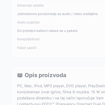
Dimenzije satelita
Jednostavno povezivanje sa audio / video uređajima
Audio pojačalo
Svi potrebni kablovi nalaze se u paketu
Kompatibilnost
Paket sadrži
📖
Opis proizvoda
PC, Mac, iPod, MP3 player, DVD player, PlayStatio
konzistentan zvuk igrice, filma ili muzike. 15 W 
podešava dinamiku i na taj način isporučuje Vam 
Logitech-ovu FDD2™ (Frequency Directed Dual Dri