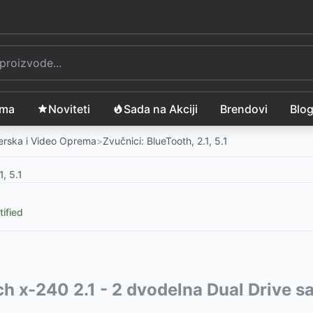
ama
Noviteti
Sada na Akciji
Brendovi
Blo
merska i Video Oprema
>
Zvučnici: BlueTooth, 2.1, 5.1
1, 5.1
ified
sna party stanica
vode:
ch x-240 2.1 - 2 dvodelna Dual Drive s
-
3899
RSD
koteka
 zvučnik crni M45493
-
8699
RSD
-
5799
RSD