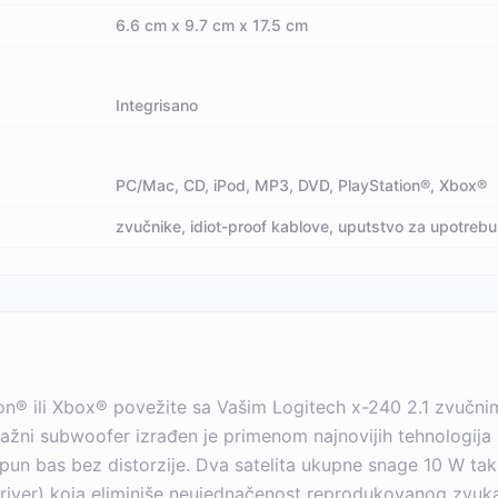
6.6 cm x 9.7 cm x 17.5 cm
Integrisano
PC/Mac, CD, iPod, MP3, DVD, PlayStation®, Xbox®
zvučnike, idiot-proof kablove, uputstvo za upotrebu
n® ili Xbox® povežite sa Vašim Logitech x-240 2.1 zvučnim s
snažni subwoofer izrađen je primenom najnovijih tehnologij
pun bas bez distorzije. Dva satelita ukupne snage 10 W tak
ver) koja eliminiše neujednačenost reprodukovanog zvuka 