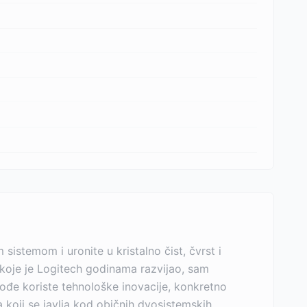
istemom i uronite u kristalno čist, čvrst i
a koje je Logitech godinama razvijao, sam
ođe koriste tehnološke inovacije, konkretno
koji se javlja kod običnih dvosistemskih