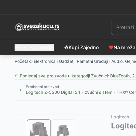
Sve Kategorije
Kupi Zajedno
Na mrež
Početak
>
Elektronika i Gadžeti: Pametni Uređaji i Audio, Gej
← Pogledaj sve proizvode u kategoriji
Zvučnici: BlueTooth, 2.
Prethodni proizvod
←
Logitech Z-5500 Digital 5.1 - zvučni sistem - THX® Cert
Slični proizvodi
Alternative za rasprodati proizvod
Logitech
Bluetooth zvučnik HAEGER Light Boom – Vaša preno
Ovaj proizvod nije dostupan, pogledajte slične proiz
Logite
Bluetooth zvučnik 30W PAR200 – Vaša prenosna dis
Energy Sistem Urban Box Blue Supernova Bluetooth