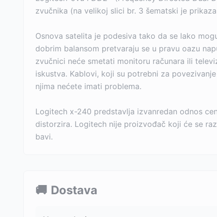
zvučnika (na velikoj slici br. 3 šematski je prik
Osnova satelita je podesiva tako da se lako mogu 
dobrim balansom pretvaraju se u pravu oazu nap
zvučnici neće smetati monitoru računara ili tele
iskustva. Kablovi, koji su potrebni za povezivan
njima nećete imati problema.
Logitech x-240 predstavlja izvanredan odnos cene
distorzira. Logitech nije proizvođač koji će se 
bavi.
🚚
Dostava