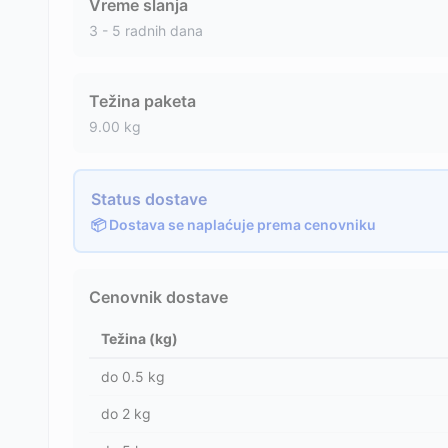
Vreme slanja
3 - 5 radnih dana
Težina paketa
9.00
kg
Status dostave
📦 Dostava se naplaćuje prema cenovniku
Cenovnik dostave
Težina (kg)
do
0.5
kg
do
2
kg