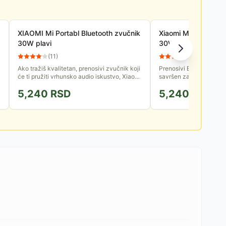
XIAOMI Mi Portabl Bluetooth zvučnik
Xiaomi Mi Portabl B
30W plavi
30W crveni QBH42
(
11
)
(
10
)
Ako tražiš kvalitetan, prenosivi zvučnik koji
Prenosivi Bluetooth zv
će ti pružiti vrhunsko audio iskustvo, Xiaomi
savršen za sve one koji
Mi Portable Bluetooth zvučnik QBH4265GL
bogatom i moćnom zvuk
5,240
RSD
5,240
RSD
je definitivno...
nalazili. Ovaj zvučnik nu