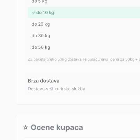
do
5
kg
✓
do
10
kg
do
20
kg
do
30
kg
do
50
kg
Za pakete preko 50kg dostava se obračunava: cena za 50kg + 
Brza dostava
Dostavu vrši kurirska služba
⭐
Ocene kupaca