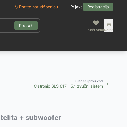
Pratite narudžbenicu
Prijava
Registracija
❤️
🛒
Pretraži
Sačuvano
Korpa
g
Sledeći proizvod
→
Clatronic SLS 617 - 5.1 zvučni sistem
atelita + subwoofer