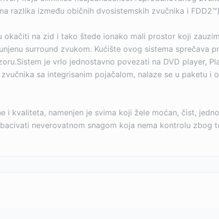
azana razlika između običnih dvosistemskih zvučnika i FDD2™)
okačiti na zid i tako štede ionako mali prostor koji zauzim
unjenu surround zvukom. Kućište ovog sistema sprečava p
vizoru.Sistem je vrlo jednostavno povezati na DVD player, 
je zvučnika sa integrisanim pojačalom, nalaze se u paketu i
 i kvaliteta, namenjen je svima koji žele moćan, čist, jed
razbacivati neverovatnom snagom koja nema kontrolu zbog to