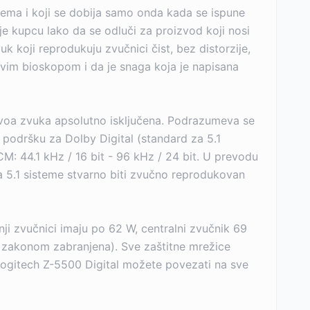
tema i koji se dobija samo onda kada se ispune
nije kupcu lako da se odluči za proizvod koji nosi
 koji reprodukuju zvučnici čist, bez distorzije,
avim bioskopom i da je snaga koja je napisana
nivoa zvuka apsolutno isključena. Podrazumeva se
 podršku za Dolby Digital (standard za 5.1
CM: 44.1 kHz / 16 bit - 96 kHz / 24 bit. U prevodu
a 5.1 sisteme stvarno biti zvučno reprodukovan
i zvučnici imaju po 62 W, centralni zvučnik 69
je zakonom zabranjena). Sve zaštitne mrežice
Logitech Z-5500 Digital možete povezati na sve