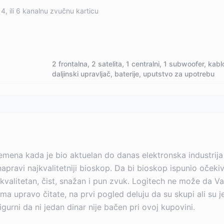
4, ili 6 kanalnu zvučnu karticu
2 frontalna, 2 satelita, 1 centralni, 1 subwoofer, kab
daljinski upravljač, baterije, uputstvo za upotrebu
vremena kada je bio aktuelan do danas elektronska industri
pravi najkvalitetniji bioskop. Da bi bioskop ispunio očeki
 kvalitetan, čist, snažan i pun zvuk. Logitech ne može da Vam
a upravo čitate, na prvi pogled deluju da su skupi ali su je
sigurni da ni jedan dinar nije bačen pri ovoj kupovini.