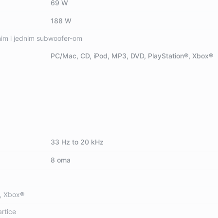
69 W
188 W
lnim i jednim subwoofer-om
PC/Mac, CD, iPod, MP3, DVD, PlayStation®, Xbox®
33 Hz to 20 kHz
8 oma
2, Xbox®
artice