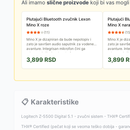
Ali imamo
slične proizvode
koji bi vas mogli
Plutajući Bluetooth zvučnik Lexon
Plutajući B
Mino X roze
Mino X nar
(
11
)
(
15
Mino X je dizajniran da bude nepotopiv i
Mino X je diz
zato je savršen audio saputnik za vodene
zato je savrš
avanture. Integrisan mikrofon čini ga
avanture. Inte
odgovarajućim i za hands-free...
odgovarajućim
3,899
RSD
3,899
R
📋
Karakteristike
Logitech Z-5500 Digital 5.1 - zvučni sistem - THX® Certif
THX® Certified (pečat koji se veoma teško dobija - garanc