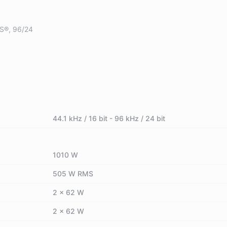
TS®, 96/24
44.1 kHz / 16 bit - 96 kHz / 24 bit
1010 W
505 W RMS
2 x 62 W
2 x 62 W