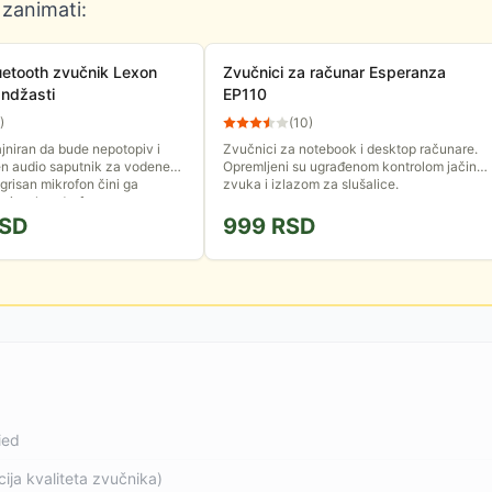
 zanimati:
luetooth zvučnik Lexon
Zvučnici za računar Esperanza
andžasti
EP110
)
(
10
)
ajniran da bude nepotopiv i
Zvučnici za notebook i desktop računare.
en audio saputnik za vodene
Opremljeni su ugrađenom kontrolom jačine
grisan mikrofon čini ga
zvuka i izlazom za slušalice.
 i za hands-free...
SD
999
RSD
ied
ija kvaliteta zvučnika)