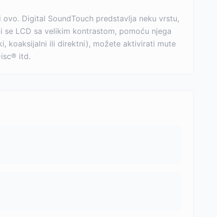
ari ovo. Digital SoundTouch predstavlja neku vrstu,
zi se LCD sa velikim kontrastom, pomoću njega
i, koaksijalni ili direktni), možete aktivirati mute
isc® itd.