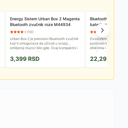
Energy Sistem Urban Box 2 Magenta
Bluetooth zvučnik 
Bluetooth zvučnik roze M44934
baterijom PAR221D
(
10
)
(
13
)
Urban Box 2 je prenosivi Bluetooth zvučnik
Dvosistemska bas refle
koji ti omogućava da uživaš u svojoj
punjivom baterijom, LE
omiljenoj muzici bilo gde. Ovaj kompaktni i
efektima i DJ kontroln
lagan uređaj nudi čist i...
zvučna efekta.
3,399
RSD
22,299
RSD