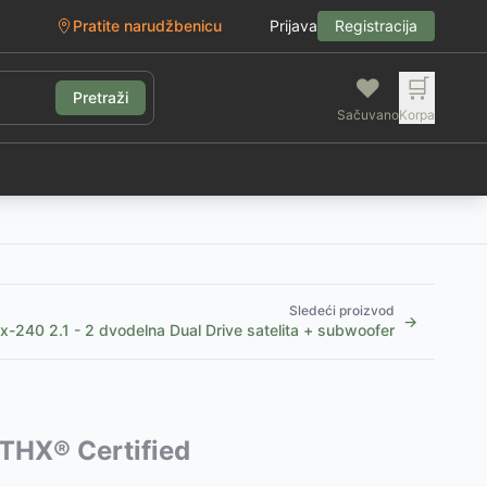
Pratite narudžbenicu
Prijava
Registracija
❤️
🛒
Pretraži
Sačuvano
Korpa
g
Sledeći proizvod
→
x-240 2.1 - 2 dvodelna Dual Drive satelita + subwoofer
 THX® Certified