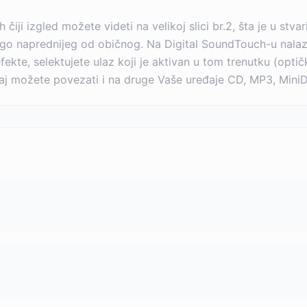
čiji izgled možete videti na velikoj slici br.2, šta je u stv
ogo naprednijeg od običnog. Na Digital SoundTouch-u nala
efekte, selektujete ulaz koji je aktivan u tom trenutku (optičk
aj možete povezati i na druge Vaše uređaje CD, MP3, MiniD