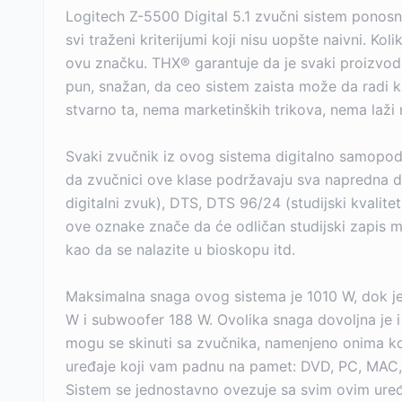
Logitech Z-5500 Digital 5.1 zvučni sistem ponosn
svi traženi kriterijumi koji nisu uopšte naivni. K
ovu značku. THX® garantuje da je svaki proizvod k
pun, snažan, da ceo sistem zaista može da radi k
stvarno ta, nema marketinških trikova, nema laži 
Svaki zvučnik iz ovog sistema digitalno samopode
da zvučnici ove klase podržavaju sva napredna de
digitalni zvuk), DTS, DTS 96/24 (studijski kvalite
ove oznake znače da će odličan studijski zapis m
kao da se nalazite u bioskopu itd.
Maksimalna snaga ovog sistema je 1010 W, dok je 
W i subwoofer 188 W. Ovolika snaga dovoljna je i
mogu se skinuti sa zvučnika, namenjeno onima ko
uređaje koji vam padnu na pamet: DVD, PC, MAC, C
Sistem se jednostavno ovezuje sa svim ovim uređa