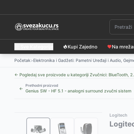
Sve Kategorije
Kupi Zajedno
Na mrež
Početak
>
Elektronika i Gadžeti: Pametni Uređaji i Audio, Gej
← Pogledaj sve proizvode u kategoriji
Zvučnici: BlueTooth, 2.
Prethodni proizvod
←
Genius SW - HF 5.1 - analogni surround zvučni sistem
Slični proizvodi
Alternative za rasprodati proizvod
Logitech
Bluetooth zvučnik HAEGER Light Boom – Vaša preno
Ovaj proizvod nije dostupan, pogledajte slične proiz
Logite
Bluetooth zvučnik 30W PAR200 – Vaša prenosna dis
Plutajući Bluetooth zvučnik Lexon Mino X roze
-
389