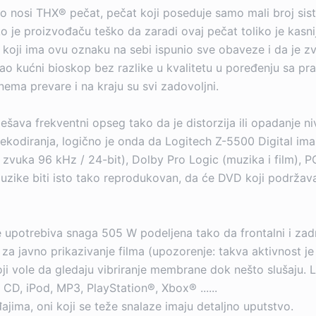
o nosi THX® pečat, pečat koji poseduje samo mali broj sis
oliko je proizvođaču teško da zaradi ovaj pečat toliko je kas
oji ima ovu oznaku na sebi ispunio sve obaveze i da je zvuk
ao kućni bioskop bez razlike u kvalitetu u poređenju sa pr
nema prevare i na kraju su svi zadovoljni.
šava frekventni opseg tako da je distorzija ili opadanje 
kodiranja, logično je onda da Logitech Z-5500 Digital ima
t zvuka 96 kHz / 24-bit), Dolby Pro Logic (muzika i film), P
uzike biti isto tako reprodukovan, da će DVD koji podržav
upotrebiva snaga 505 W podeljena tako da frontalni i zadnj
 za javno prikazivanje filma (upozorenje: takva aktivnost 
ji vole da gledaju vibriranje membrane dok nešto slušaju. 
D, iPod, MP3, PlayStation®, Xbox® ......
jima, oni koji se teže snalaze imaju detaljno uputstvo.