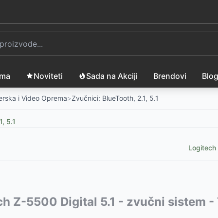
ama
Noviteti
Sada na Akciji
Brendovi
Blo
merska i Video Oprema
>
Zvučnici: BlueTooth, 2.1, 5.1
1, 5.1
Logitech 
sna party stanica
vode:
ch Z-5500 Digital 5.1 - zvučni sistem -
-
3899
RSD
koteka
9
RSD
-
8699
RSD