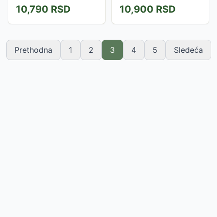
mehanizam za bušenje
bušilica i spada u red
10,790
RSD
10,900
RSD
betona, isključivanje elektro-
ozbiljnih, profesionalnih alatki
pneumatske bušilice za
namenjenih teškim
obično bušenje i
građevinskim radovima
isključivanje...
Prethodna
1
2
3
4
5
Sledeća