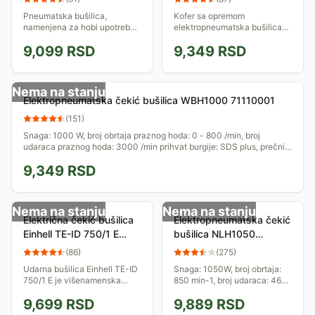
Pneumatska bušilica,
Kofer sa opremom
namenjena za hobi upotrebu.
elektropneumatska bušilica
SDS+ sistem omogućava brz i
snage 900W namenjena
9,099
RSD
9,349
RSD
lak prihvat alata do 26mm.
bušenju betona. Zahvaljujući
Ova bušilica snage 850W
SDS Plus prihvatu burgije su
ostvaruje do 3700...
osigurane sve do do &#216;...
Nema na stanju
Elektropneumatska čekić bušilica WBH1000 71110001
(
151
)
Snaga: 1000 W, broj obrtaja praznog hoda: 0 - 800 /min, broj
udaraca praznog hoda: 3000 /min prihvat burgije: SDS plus, prečnik
burgije: 26 mm max.,...
9,349
RSD
Nema na stanju
Nema na stanju
Električna čekić bušilica
Elektropneumatska čekić
Einhell TE-ID 750/1 E
bušilica NLH1050
4259671
300546
(
86
)
(
275
)
Udarna bušilica Einhell TE-ID
Snaga: 1050W, broj obrtaja:
750/1 E je višenamenska
850 min-1, broj udaraca: 4650
alatka za raznovrsne primene
BPM, prihvatna glava
9,699
RSD
9,889
RSD
u kući, radionici, garaži i sl.
(postavljena): SDS Plus +
Moguća je elektronska
Prihvatna glava (kao dodatna