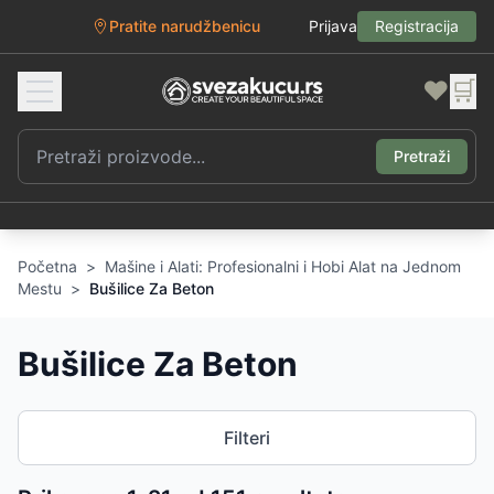
Pratite narudžbenicu
Prijava
Registracija
❤️
🛒
Pretraži
Početna
>
Mašine i Alati: Profesionalni i Hobi Alat na Jednom
Mestu
>
Bušilice Za Beton
Bušilice Za Beton
Filteri