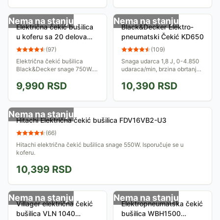
regulacija...
oprema zajedno...
Nema na stanju
Nema na stanju
Električna čekić bušilica
Black&Decker Elektro-
u koferu sa 20 delova
pneumatski Čekić KD650
pribora Black&Decker
(
97
)
(
109
)
KR705AST2
Električna čekić bušilica
Snaga udarca 1,8 J, 0-4.850
Black&Decker snage 750W.
udaraca/min, brzina obrtanja
Isporučuje se zajedno sa
0-900/min, predviđen za
9,990
RSD
10,390
RSD
koferom dimenzija 507 x 310
horizontalno bušenje...
x 168 mm i 20 komada
pribora: 8 burgija...
Nema na stanju
Hitachi Električna čekić bušilica FDV16VB2-U3
(
66
)
Hitachi električna čekić bušilica snage 550W. Isporučuje se u
koferu.
10,399
RSD
Nema na stanju
Nema na stanju
Villager električna čekić
Elektropneumatska čekić
bušilica VLN 1040
bušilica WBH1500