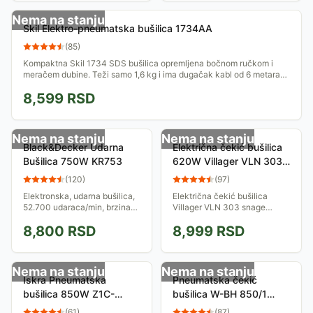
sa dletom, sekačem...
26mm
Nema na stanju
Skil Elektro-pneumatska bušilica 1734AA
(
85
)
Kompaktna Skil 1734 SDS bušilica opremljena bočnom ručkom i
meračem dubine. Teži samo 1,6 kg i ima dugačak kabl od 6 metara
za dodatnu slobodu...
8,599
RSD
Nema na stanju
Nema na stanju
Black&Decker Udarna
Električna čekić bušilica
Bušilica 750W KR753
620W Villager VLN 303
008035
(
120
)
(
97
)
Elektronska, udarna bušilica,
Električna čekić bušilica
52.700 udaraca/min, brzina
Villager VLN 303 snage
obrtanja 0-3100 o/min,
motora 620W i snage udarca
8,800
RSD
8,999
RSD
prečnik stezne glave 13 mm,
4.1J. Priključuje se direktno
rotacija u oba smera, blokada
na standardnu naponsku
vretena,...
mrežu 220/230V. Broj...
Nema na stanju
Nema na stanju
Iskra Pneumatska
Pneumatska čekić
bušilica 850W Z1C-
bušilica W-BH 850/1
DL05-26
71190000
(
61
)
(
87
)