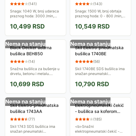
023486
71115000
(
141
)
(
143
)
Snaga: 1040 W, broj udaraca
Snaga: 1500 W, broj obrtaja
praznog hoda: 3000 /min,
praznog hoda: 0 - 800 /min,
prihvat alata: SDS plus, jačina
broj udaraca praznog hoda:
10,499
RSD
10,549
RSD
udarca: 4.2 J.
3900 /min, prihvat burgije:
SDS plus, prečnik burgije: 32
mm max.,...
Nema na stanju
Nema na stanju
Black Decker udarna
Skil Elektro-pneumatska
bušilica BEH850
bušilica 1740BE
(
14
)
(
56
)
Snažna bušilica za bušenje u
Skil 1740BE SDS bušilica ima
drvetu, betonu i metalu.
snažan pneumatski
Brzostezna glava za brzu
mehanizam za bušenje
10,699
RSD
10,790
RSD
promenu. Promena brzine je
betona, isključivanje elektro-
jednostavna i brza pomoću
pneumatske bušilice za
prekidača sa...
obično bušenje...
Nema na stanju
Nema na stanju
Skil Elektro-pneumatska
Elektropneumatski čekić
bušilica 1743AA
- bušilica sa koferom
Black & Decker KD 960
(
77
)
(
185
)
KC
Skil 1743 SDS bušilica ima
<b>Snažni
snažan pneumatski
elektropneumatski čekić -