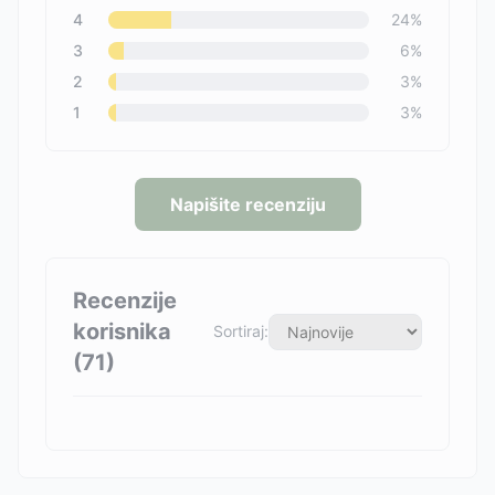
4
24
%
3
6
%
2
3
%
1
3
%
Napišite recenziju
Recenzije
korisnika
Sortiraj:
(
71
)