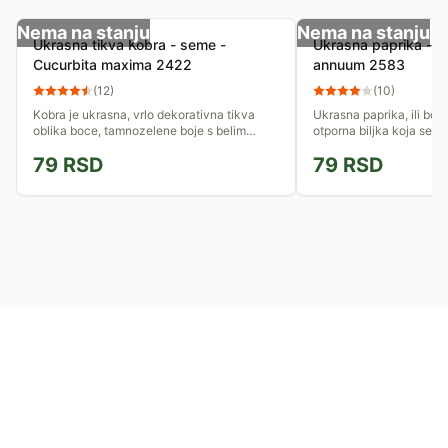
Nema na stanju
Nema na stanju
Ukrasna tikva Kobra - seme -
Ukrasna paprika - 
Cucurbita maxima 2422
annuum 2583
(
12
)
(
10
)
Kobra je ukrasna, vrlo dekorativna tikva
Ukrasna paprika, ili bož
oblika boce, tamnozelene boje s belim
otporna biljka koja se mo
mrljama. Prečnik donjeg dela bundeve je
saksijama. Njeni plodovi
79
RSD
79
RSD
15-20 cm. Sušite ukrasne tikve...
jelo, ali su zanimljiv...