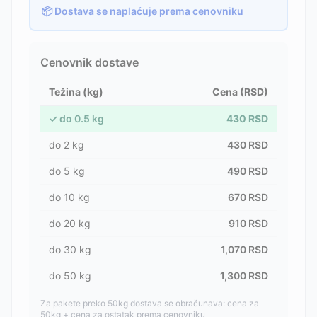
📦 Dostava se naplaćuje prema cenovniku
Cenovnik dostave
Težina (kg)
Cena (RSD)
✓
do
0.5
kg
430
RSD
do
2
kg
430
RSD
do
5
kg
490
RSD
do
10
kg
670
RSD
do
20
kg
910
RSD
do
30
kg
1,070
RSD
do
50
kg
1,300
RSD
Za pakete preko 50kg dostava se obračunava: cena za
50kg + cena za ostatak prema cenovniku