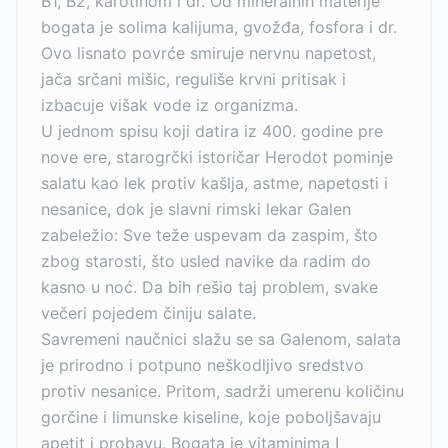
B1, B2, karotinom i dr. Od mineralnih materije
bogata je solima kalijuma, gvožđa, fosfora i dr.
Ovo lisnato povrće smiruje nervnu napetost,
jača srčani mišic, reguliše krvni pritisak i
izbacuje višak vode iz organizma.
U jednom spisu koji datira iz 400. godine pre
nove ere, starogrčki istoričar Herodot pominje
salatu kao lek protiv kašlja, astme, napetosti i
nesanice, dok je slavni rimski lekar Galen
zabeležio: Sve teže uspevam da zaspim, što
zbog starosti, što usled navike da radim do
kasno u noć. Da bih rešio taj problem, svake
večeri pojedem činiju salate.
Savremeni naučnici slažu se sa Galenom, salata
je prirodno i potpuno neškodljivo sredstvo
protiv nesanice. Pritom, sadrži umerenu količinu
gorčine i limunske kiseline, koje poboljšavaju
apetit i probavu. Bogata je vitaminima I