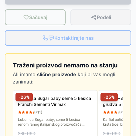
Sačuvaj
Podeli
Kontaktirajte nas
Traženi proizvod nemamo na stanju
Ali imamo
slične proizvode
koji bi vas mogli
zanimati:
-
26
%
-
25
%
Lubenica Sugar baby seme 5 kesica
Povrće - seme - 
Franchi Sementi Virimax
grudva 5 kesica
(
11
)
(
11
)
Lubenica Sugar baby, seme 5 kesica
Karfiol potiče iz S
renomiranog italijanskog proizvođača
krstašice, biljke koj
Franchi Sementi Virimax. Lubenica je
Ima visoku hranjivu
269
RSD
200
RSD
veoma zdravo povrće. Sadrži visok...
ranog proleća do...