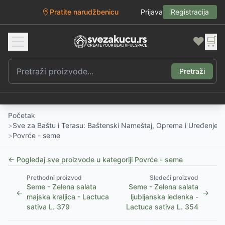
Pratite narudžbenicu
Prijava
Registracija
❤️
🛒
Pretraži
Početak
>
Sve za Baštu i Terasu: Baštenski Nameštaj, Oprema i Uređenje D
>
Povrće - seme
← Pogledaj sve proizvode u kategoriji
Povrće - seme
Prethodni proizvod
Sledeći proizvod
Seme - Zelena salata
Seme - Zelena salata
←
→
majska kraljica - Lactuca
ljubljanska ledenka -
sativa L. 379
Lactuca sativa L. 354