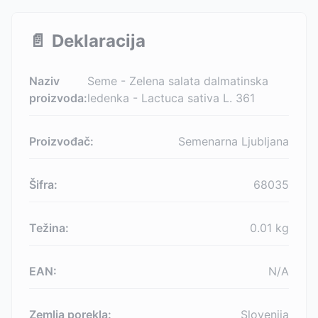
📄
Deklaracija
Naziv
Seme - Zelena salata dalmatinska
proizvoda:
ledenka - Lactuca sativa L. 361
Proizvođač:
Semenarna Ljubljana
Šifra:
68035
Težina:
0.01
kg
EAN:
N/A
Zemlja porekla:
Slovenija