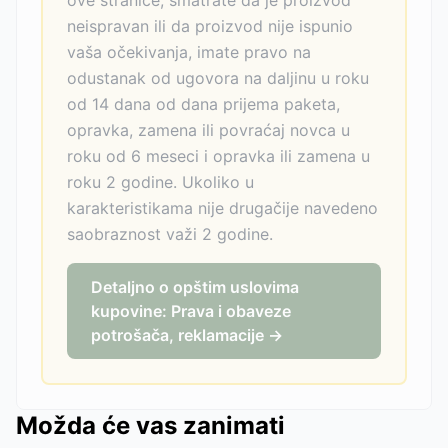
ove stranice, smatrate da je proizvod
neispravan ili da proizvod nije ispunio
vaša očekivanja, imate pravo na
odustanak od ugovora na daljinu u roku
od 14 dana od dana prijema paketa,
opravka, zamena ili povraćaj novca u
roku od 6 meseci i opravka ili zamena u
roku 2 godine. Ukoliko u
karakteristikama nije drugačije navedeno
saobraznost važi 2 godine.
Detaljno o opštim uslovima
kupovine: Prava i obaveze
potrošača, reklamacije →
Možda će vas zanimati