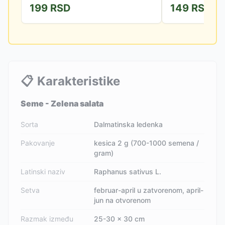
199
RSD
149
RSD
📋
Karakteristike
Seme - Zelena salata
Sorta
Dalmatinska ledenka
Pakovanje
kesica 2 g (700-1000 semena /
gram)
Latinski naziv
Raphanus sativus L.
Setva
februar-april u zatvorenom, april-
jun na otvorenom
Razmak između
25-30 x 30 cm