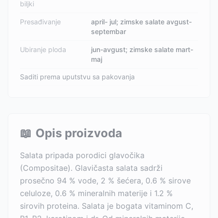
biljki
Presađivanje
april- jul; zimske salate avgust-
septembar
Ubiranje ploda
jun-avgust; zimske salate mart-
maj
Saditi prema uputstvu sa pakovanja
📖
Opis proizvoda
Salata pripada porodici glavočika
(Compositae). Glavičasta salata sadrži
prosečno 94 % vode, 2 % šećera, 0.6 % sirove
celuloze, 0.6 % mineralnih materije i 1.2 %
sirovih proteina. Salata je bogata vitaminom C,