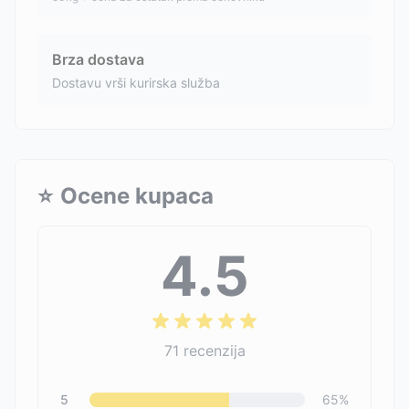
Brza dostava
Dostavu vrši kurirska služba
⭐
Ocene kupaca
4.5
71
recenzija
5
65
%