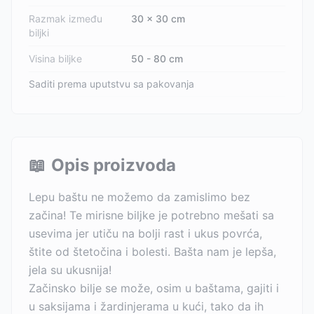
Razmak između
30 x 30 cm
biljki
Visina biljke
50 - 80 cm
Saditi prema uputstvu sa pakovanja
📖
Opis proizvoda
Lepu baštu ne možemo da zamislimo bez
začina! Te mirisne biljke je potrebno mešati sa
usevima jer utiču na bolji rast i ukus povrća,
štite od štetočina i bolesti. Bašta nam je lepša,
jela su ukusnija!
Začinsko bilje se može, osim u baštama, gajiti i
u saksijama i žardinjerama u kući, tako da ih