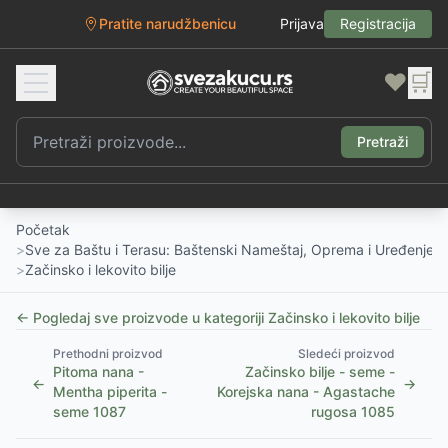
Pratite narudžbenicu
Prijava
Registracija
❤️
🛒
Pretraži
Početak
>
Sve za Baštu i Terasu: Baštenski Nameštaj, Oprema i Uređenje D
>
Začinsko i lekovito bilje
← Pogledaj sve proizvode u kategoriji
Začinsko i lekovito bilje
Prethodni proizvod
Sledeći proizvod
Pitoma nana -
Začinsko bilje - seme -
←
→
Mentha piperita -
Korejska nana - Agastache
seme 1087
rugosa 1085