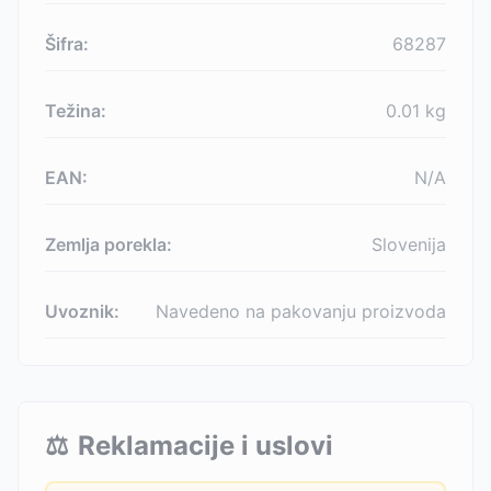
Šifra:
68287
Težina:
0.01
kg
EAN:
N/A
Zemlja porekla:
Slovenija
Uvoznik:
Navedeno na pakovanju proizvoda
⚖️
Reklamacije i uslovi