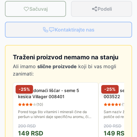
Sačuvaj
Podeli
Kontaktirajte nas
Traženi proizvod nemamo na stanju
Ali imamo
slične proizvode
koji bi vas mogli
zanimati:
-
25
%
-
25
%
Peršun domaći lišćar - seme 5
Žalfija - seme 5 
kesica Villager 008401
003522
(
10
)
(
10
)
Pored toga što vitamini i minerali čine da
Sam naziv žalfije (la
peršun u ishrani daje specifičnu aromu, čine
potiče od reči salva
i da se naše telo dobro oseća usled
izlečiti, jer su je j
200
RSD
200
RSD
korišćenja peršuna.
koristili u...
149
RSD
149
RSD