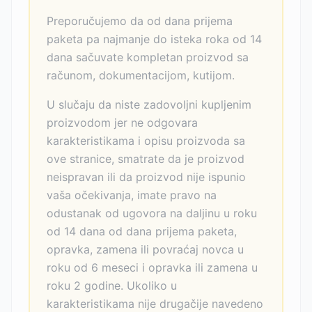
Preporučujemo da od dana prijema
paketa pa najmanje do isteka roka od 14
dana sačuvate kompletan proizvod sa
računom, dokumentacijom, kutijom.
U slučaju da niste zadovoljni kupljenim
proizvodom jer ne odgovara
karakteristikama i opisu proizvoda sa
ove stranice, smatrate da je proizvod
neispravan ili da proizvod nije ispunio
vaša očekivanja, imate pravo na
odustanak od ugovora na daljinu u roku
od 14 dana od dana prijema paketa,
opravka, zamena ili povraćaj novca u
roku od 6 meseci i opravka ili zamena u
roku 2 godine. Ukoliko u
karakteristikama nije drugačije navedeno