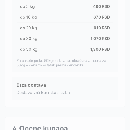
do
5
kg
490
RSD
do
10
kg
670
RSD
do
20
kg
910
RSD
do
30
kg
1,070
RSD
do
50
kg
1,300
RSD
Za pakete preko 50kg dostava se obračunava: cena za
50kg + cena za ostatak prema cenovniku
Brza dostava
Dostavu vrši kurirska služba
⭐
Ocene kupaca