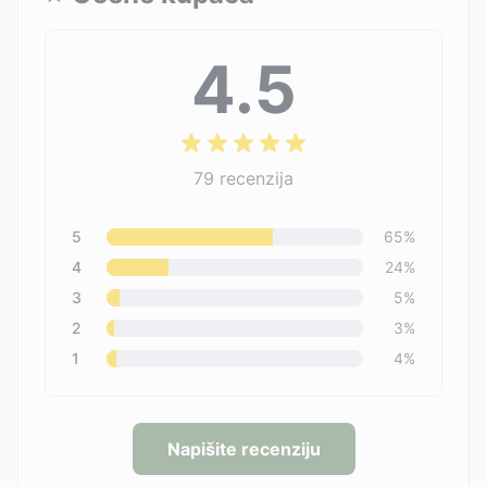
4.5
79
recenzija
5
65
%
4
24
%
3
5
%
2
3
%
1
4
%
Napišite recenziju