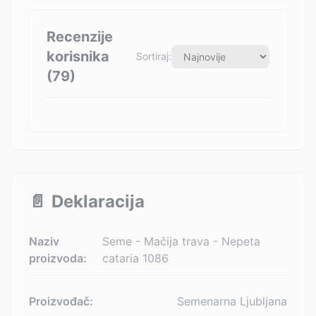
Recenzije
korisnika
Sortiraj:
(
79
)
📄
Deklaracija
Naziv
Seme - Mačija trava - Nepeta
proizvoda:
cataria 1086
Proizvođač:
Semenarna Ljubljana