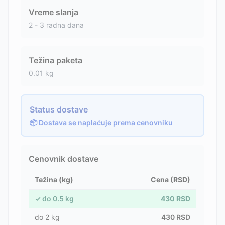
Vreme slanja
2 - 3 radna dana
Težina paketa
0.01
kg
Status dostave
📦 Dostava se naplaćuje prema cenovniku
Cenovnik dostave
Težina (kg)
Cena (RSD)
✓
do
0.5
kg
430
RSD
do
2
kg
430
RSD