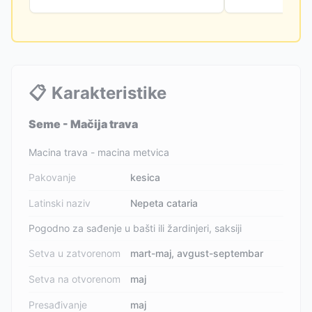
📋
Karakteristike
Seme - Mačija trava
Macina trava - macina metvica
Pakovanje
kesica
Latinski naziv
Nepeta cataria
Pogodno za sađenje u bašti ili žardinjeri, saksiji
Setva u zatvorenom
mart-maj, avgust-septembar
Setva na otvorenom
maj
Presađivanje
maj