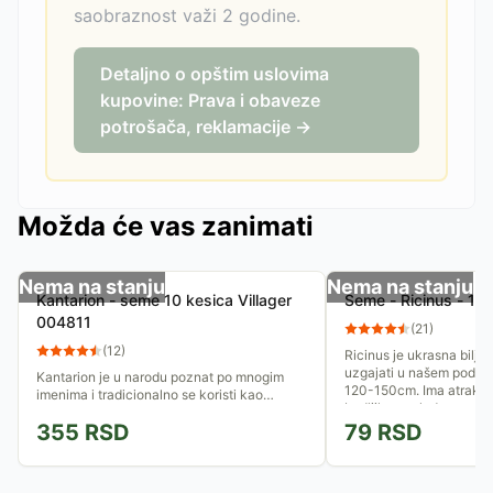
saobraznost važi 2 godine.
Detaljno o opštim uslovima
kupovine: Prava i obaveze
potrošača, reklamacije →
Možda će vas zanimati
Nema na stanju
Nema na stanju
Kantarion - seme 10 kesica Villager
Seme - Ricinus - 10
004811
(
21
)
(
12
)
Ricinus je ukrasna biljk
uzgajati u našem podnebl
Kantarion je u narodu poznat po mnogim
120-150cm. Ima atraktivn
imenima i tradicionalno se koristi kao
bodljikave plodove,...
antiseptik. Delotvoran je i kod brojnih
355
RSD
79
RSD
problema sistema za varenje. Od...