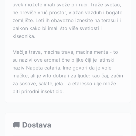
uvek možete imati sveže pri ruci. Traže svetao,
ne previše vruć prostor, vlažan vazduh i bogato
zemljište. Leti ih obavezno iznesite na terasu ili
balkon kako bi imali što više svetlosti i
kiseonika.
Mačija trava, macina trava, macina menta - to
su nazivi ove aromatične biljke čiji je latinski
naziv Napeta cataria. Ime govori da je vole
mačke, ali je vrlo dobra i za ljude: kao čaj, začin
za sosove, salate, jela... a etaresko ulje može
biti prirodni insekticid.
🚚
Dostava